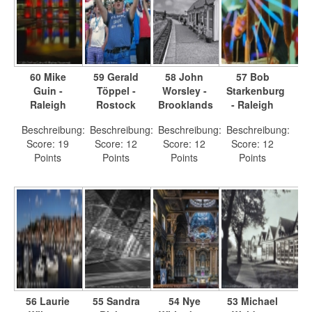
60 Mike
59 Gerald
58 John
57 Bob
Guin -
Töppel -
Worsley -
Starkenburg
Raleigh
Rostock
Brooklands
- Raleigh
Beschreibung:
Beschreibung:
Beschreibung:
Beschreibung:
Score: 19
Score: 12
Score: 12
Score: 12
Points
Points
Points
Points
56 Laurie
55 Sandra
54 Nye
53 Michael