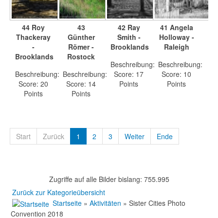
44 Roy
43
42 Ray
41 Angela
Thackeray
Günther
Smith -
Holloway -
-
Römer -
Brooklands
Raleigh
Brooklands
Rostock
Beschreibung:
Beschreibung:
Beschreibung:
Beschreibung:
Score: 17
Score: 10
Score: 20
Score: 14
Points
Points
Points
Points
Start
Zurück
1
2
3
Weiter
Ende
Zugriffe auf alle Bilder bislang: 755.995
Zurück zur Kategorieübersicht
Startseite
»
Aktivitäten
» Sister Cities Photo
Convention 2018