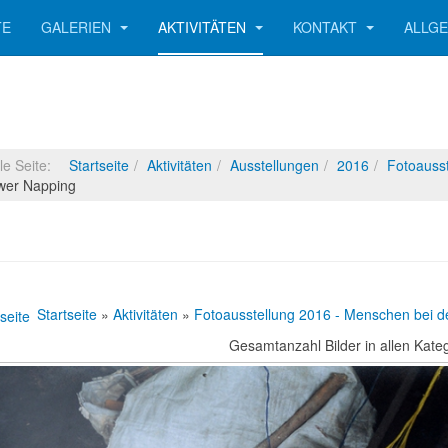
TE
GALERIEN
AKTIVITÄTEN
KONTAKT
ALLG
lle Seite:
Startseite
Aktivitäten
Ausstellungen
2016
Fotoausst
wer Napping
Startseite
»
Aktivitäten
»
Fotoausstellung 2016 - Menschen bei de
Gesamtanzahl Bilder in allen Kate